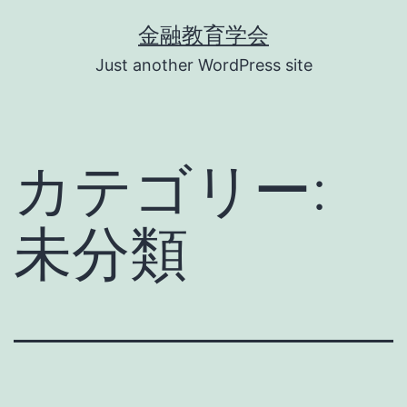
コ
金融教育学会
ン
Just another WordPress site
テ
ン
ツ
カテゴリー:
へ
ス
未分類
キ
ッ
プ